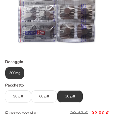
Dosaggio
300mg
Pacchetto
90 pill
60 pill
30 pill
Prezzo totale:
39,43
€
32,86
€