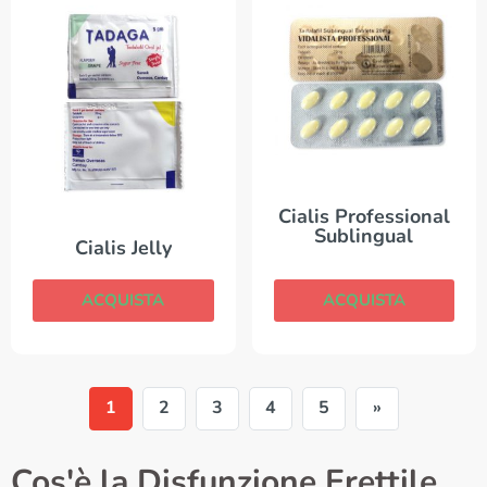
Cialis Professional
Sublingual
Cialis Jelly
ACQUISTA
ACQUISTA
1
2
3
4
5
»
Cos'è la Disfunzione Erettile