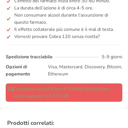
L’effetto del farmaco inizia entro 30-60 minuti.
La durata dell’azione è di circa 4-5 ore.
Non consumare alcool durante l’assunzione di
questo farmaco.
Il effetto collaterale più comune è il mal di testa.
Vorresti provare Cobra 120 senza ricetta?
Spedizione tracciabile
5-9 giorni
Opzioni di
Visa, Mastercard, Discovery, Bitcoin,
pagamento
Ethereum
Consegna via posta aerea standard gratuita per
ordini superiori a € 172,19
Prodotti correlati: