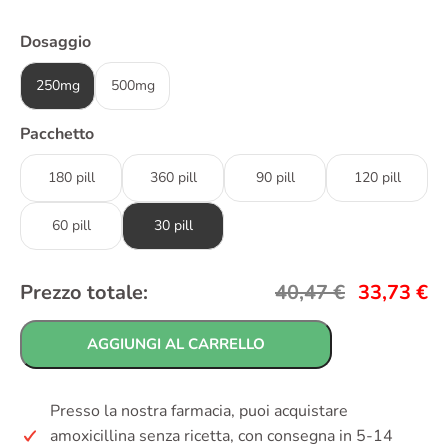
Dosaggio
250mg
500mg
Pacchetto
180 pill
360 pill
90 pill
120 pill
60 pill
30 pill
Prezzo totale:
40,47
€
33,73
€
AGGIUNGI AL CARRELLO
Presso la nostra farmacia, puoi acquistare
amoxicillina senza ricetta, con consegna in 5-14