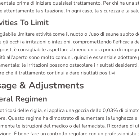
ntale prima di iniziare qualsiasi trattamento. Per chi ha una stor
e attentamente la situazione. In ogni caso, la sicurezza e la s
vities To Limit
gliabile limitare attività come il nuoto o l'uso di saune subito
 gli occhi a irritazioni o infezioni, compromettendo l'efficacia 
rost, è consigliabile aspettare almeno un'ora prima di impegnarsi
vità all'aperto sono molto comuni, quindi è essenziale adottare
mentale; le irritazioni possono ostacolare i risultati desiderati.
re che il trattamento continui a dare risultati positivi.
age & Adjustments
eral Regimen
potricosi delle ciglia, si applica una goccia dello 0,03% di bima
re. Questo regime ha dimostrato di aumentare la lunghezza e la 
mente le istruzioni del medico o del farmacista. Ricordare di uti
zione. È bene fare un controllo regolare con un professionista s