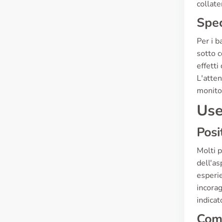
collate
Spec
Per i b
sotto c
effetti
L'atten
monito
Use
Posi
Molti p
dell'as
esperie
incorag
indicat
Com