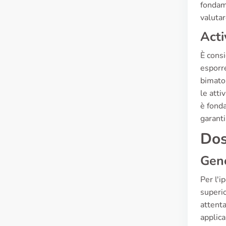
fondame
valutar
Acti
È consi
esporre
bimatop
le atti
è fonda
garanti
Dos
Gen
Per l'i
superio
attenta
applica