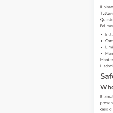
Il bima
Tuttavi
Questo 
l'alime
Incl
Cons
Limi
Mant
Mantene
L'adozi
Saf
Who
Il bima
present
caso di