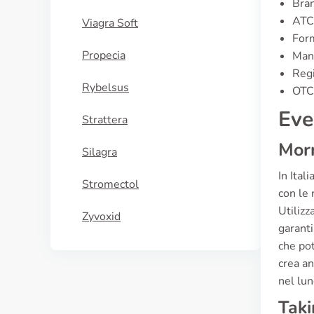
Bran
ATC
Viagra Soft
For
Propecia
Manu
Regi
Rybelsus
OTC 
Eve
Strattera
Morn
Silagra
In Ital
Stromectol
con le 
Utilizz
Zyvoxid
garanti
che pot
crea an
nel lu
Taki