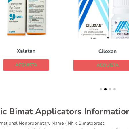
Xalatan
Ciloxan
ACQUISTA
ACQUISTA
ic Bimat Applicators Informatio
rnational Nonproprietary Name (INN): Bimatoprost