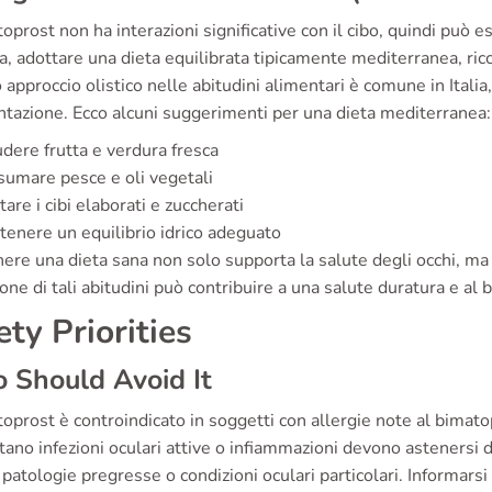
toprost non ha interazioni significative con il cibo, quindi può e
a, adottare una dieta equilibrata tipicamente mediterranea, ricc
approccio olistico nelle abitudini alimentari è comune in Itali
ntazione. Ecco alcuni suggerimenti per una dieta mediterranea:
udere frutta e verdura fresca
umare pesce e oli vegetali
tare i cibi elaborati e zuccherati
enere un equilibrio idrico adeguato
re una dieta sana non solo supporta la salute degli occhi, ma m
one di tali abitudini può contribuire a una salute duratura e al
ety Priorities
 Should Avoid It
toprost è controindicato in soggetti con allergie note al bimatop
ano infezioni oculari attive o infiammazioni devono astenersi 
 patologie pregresse o condizioni oculari particolari. Informarsi 