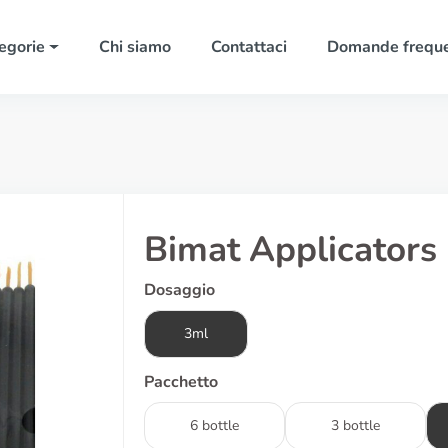
egorie
Chi siamo
Contattaci
Domande freque
Bimat Applicators
Dosaggio
3ml
Pacchetto
6 bottle
3 bottle