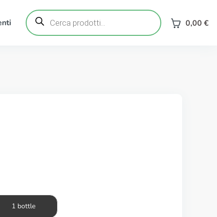
Ricerca
prodotti
nti
0,00
€
1 bottle