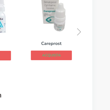
Careprost
ACQUISTA
n