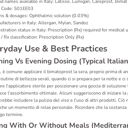
d names available in Italy: Latisse, Lumigan, Careprost, Bimat
 Code: S01EE03
ms & dosages: Ophthalmic solution (0.03%)
facturers in Italy: Allergan, Mylan, Sandoz
stration status in Italy: Prescription (Rx) required for medical 
/ Rx classification: Prescription Only (Rx)
ryday Use & Best Practices
ing Vs Evening Dosing (Typical Italia
ia, è comune applicare il bimatoprost la sera, proprio prima di 
routine di bellezza serali, quando ci si prepara per la notte e ci 
are l'applicatore sterile per posizionare una goccia di soluzion
sce l'assorbimento ottimale. Alcuni suggeriscono di iniziare la 
rebbe includere la pulizia del viso e l'uso di altri prodotti. Ciò
che un momento di relax personale. Ricordare che la costanza è
ngo termine.
ng With Or Without Meals (Mediterra