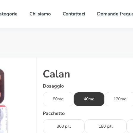
ategorie
Chi siamo
Contattaci
Domande freque
Calan
Dosaggio
80mg
40mg
120mg
Pacchetto
360 pill
180 pill