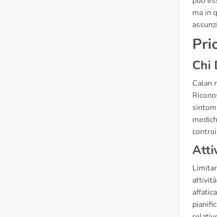
può ess
ma in 
assunzi
Pri
Chi 
Calan n
Riconos
sintomi
mediche
controi
Atti
Limitar
attivit
affatic
pianifi
relativ