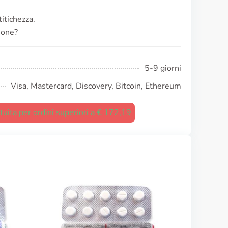
titichezza.
ione?
5-9 giorni
Visa, Mastercard, Discovery, Bitcoin, Ethereum
uita per ordini superiori a € 172,19