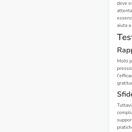
deve es
attenta
essenzi
aiuta a
Tes
Rapp
Molti p
pressio
l'effic
gratit
Sfi
Tuttavi
complia
support
pratich