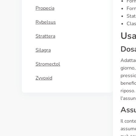
Form
Propecia
Forn
Stat
Rybelsus
Clas
Usa
Strattera
Dosa
Silagra
Adattar
Stromectol
giorno
pressio
Zyvoxid
benefic
riposo
l'assun
Assu
Il cont
assumer