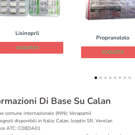
Propranololo
Lopresor
ACQUISTA
ACQUISTA
ormazioni Di Base Su Calan
e comune internazionale (INN): Verapamil
gnoli disponibili in Italia: Calan, Isoptin SR, Verelan
ice ATC: C08DA01