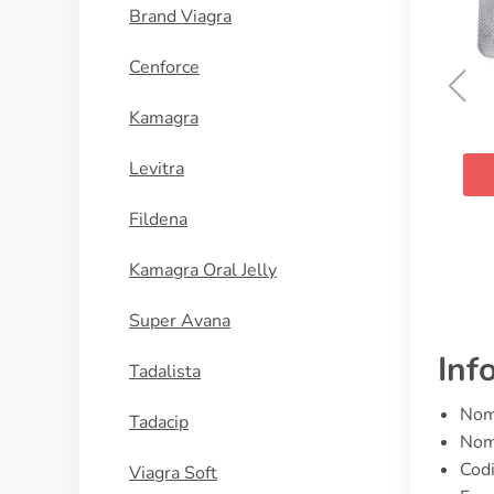
Brand Viagra
Cenforce
Kamagra
Lisinopril
Levitra
ACQUISTA
Fildena
Kamagra Oral Jelly
Super Avana
Inf
Tadalista
Nom
Tadacip
Nomi
Cod
Viagra Soft