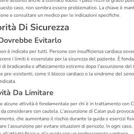
ere assunto anche a stomaco vuoto. I pasti ricchi di grassi pos
questo caso, non sembra essere problematico. La chiave è mant
one e consultare un medico per le indicazioni specifiche.
orità Di Sicurezza
Dovrebbe Evitarlo
on è indicato per tutti. Persone con insufficienza cardiaca sev
cere i limiti è essenziale per la sicurezza del paziente. È fo
 di bradicardia o affaticamento estremo dopo l'assunzione del 
 pre-esistenti, come il blocco cardiaco o la sindrome del sen
ndicata.
vità Da Limitare
e alcune attività è fondamentale per chi è in trattamento con 
à da considerare con cautela. L’assunzione di Calan può provocare
amento, che aumentano il rischio durante la guida o esercizi fisi
care l’assunzione per evitare situazioni di pericolo. In ogni ca
e all’attività fisica e alla guida con un professionista sanitario.