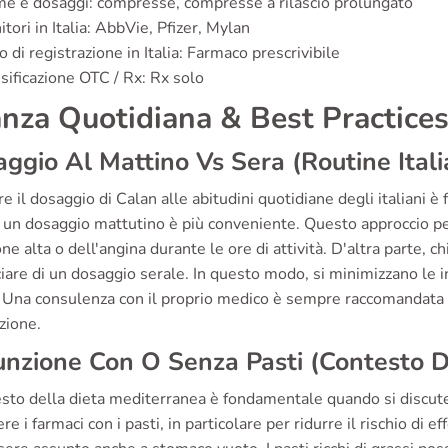
e e dosaggi: compresse, compresse a rilascio prolungato
itori in Italia: AbbVie, Pfizer, Mylan
o di registrazione in Italia: Farmaco prescrivibile
sificazione OTC / Rx: Rx solo
nza Quotidiana & Best Practice
ggio Al Mattino Vs Sera (Routine Itali
e il dosaggio di Calan alle abitudini quotidiane degli italiani 
, un dosaggio mattutino è più conveniente. Questo approccio pe
ne alta o dell'angina durante le ore di attività. D'altra parte,
iare di un dosaggio serale. In questo modo, si minimizzano le in
. Una consulenza con il proprio medico è sempre raccomandata
zione.
nzione Con O Senza Pasti (Contesto D
esto della dieta mediterranea è fondamentale quando si discute 
e i farmaci con i pasti, in particolare per ridurre il rischio di ef