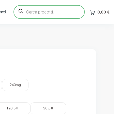
Ricerca
prodotti
nti
0,00
€
240mg
120 pill
90 pill