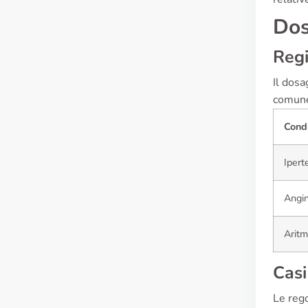
Dos
Reg
Il dosa
comune
Cond
Ipert
Angi
Aritm
Casi
Le rego