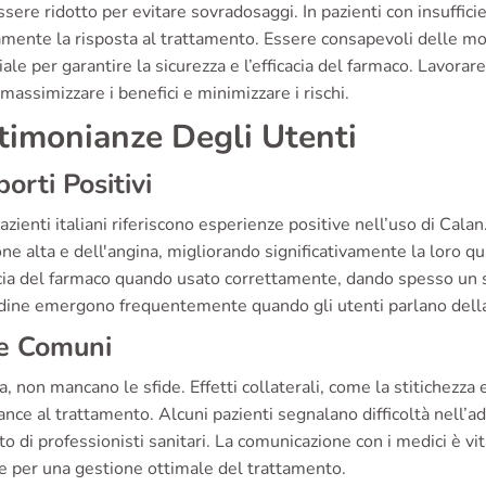
sere ridotto per evitare sovradosaggi. In pazienti con insuffic
mente la risposta al trattamento. Essere consapevoli delle mod
ale per garantire la sicurezza e l’efficacia del farmaco. Lavora
 massimizzare i benefici e minimizzare i rischi.
timonianze Degli Utenti
orti Positivi
azienti italiani riferiscono esperienze positive nell’uso di Cal
ne alta e dell'angina, migliorando significativamente la loro qu
acia del farmaco quando usato correttamente, dando spesso un se
udine emergono frequentemente quando gli utenti parlano dell
de Comuni
a, non mancano le sfide. Effetti collaterali, come la stitichezza
nce al trattamento. Alcuni pazienti segnalano difficoltà nell’a
o di professionisti sanitari. La comunicazione con i medici è vit
e per una gestione ottimale del trattamento.