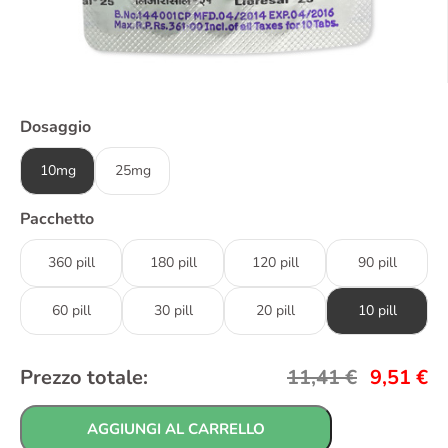
Dosaggio
10mg
25mg
Pacchetto
360 pill
180 pill
120 pill
90 pill
60 pill
30 pill
20 pill
10 pill
Prezzo totale:
11,41
€
9,51
€
AGGIUNGI AL CARRELLO