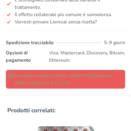
trattamento.
Il effetto collaterale più comune è sonnolenza.
Vorresti provare Lioresal senza ricetta?
Spedizione tracciabile
5-9 giorni
Opzioni di
Visa, Mastercard, Discovery, Bitcoin,
pagamento
Ethereum
Consegna via posta aerea standard gratuita per
ordini superiori a € 172,19
Prodotti correlati: