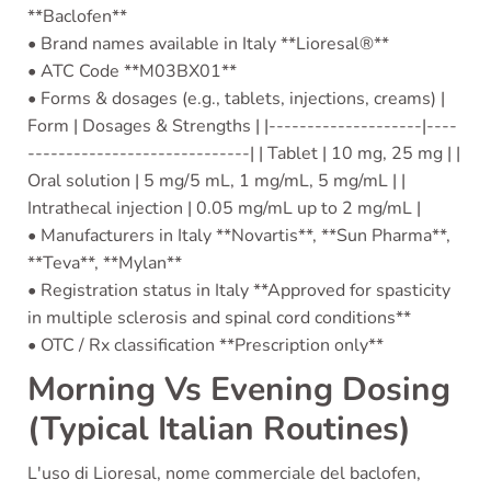
**Baclofen**
• Brand names available in Italy **Lioresal®**
• ATC Code **M03BX01**
• Forms & dosages (e.g., tablets, injections, creams) |
Form | Dosages & Strengths | |--------------------|----
-----------------------------| | Tablet | 10 mg, 25 mg | |
Oral solution | 5 mg/5 mL, 1 mg/mL, 5 mg/mL | |
Intrathecal injection | 0.05 mg/mL up to 2 mg/mL |
• Manufacturers in Italy **Novartis**, **Sun Pharma**,
**Teva**, **Mylan**
• Registration status in Italy **Approved for spasticity
in multiple sclerosis and spinal cord conditions**
• OTC / Rx classification **Prescription only**
Morning Vs Evening Dosing
(Typical Italian Routines)
L'uso di Lioresal, nome commerciale del baclofen,