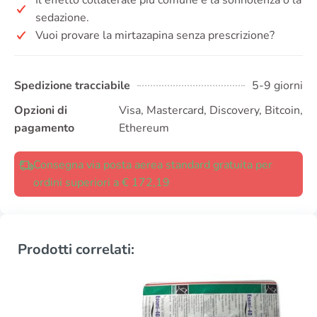
sedazione.
Vuoi provare la mirtazapina senza prescrizione?
Spedizione tracciabile
5-9 giorni
Opzioni di
Visa, Mastercard, Discovery, Bitcoin,
pagamento
Ethereum
Consegna via posta aerea standard gratuita per
ordini superiori a € 172,19
Prodotti correlati: