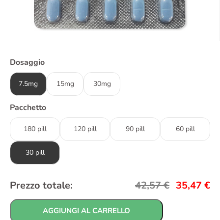
Dosaggio
7.5mg
15mg
30mg
Pacchetto
180 pill
120 pill
90 pill
60 pill
30 pill
Prezzo totale:
42,57
€
35,47
€
AGGIUNGI AL CARRELLO