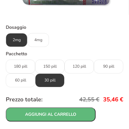
Dosaggio
2mg
4mg
Pacchetto
180 pill
150 pill
120 pill
90 pill
60 pill
30 pill
Prezzo totale:
42,55
€
35,46
€
AGGIUNGI AL CARRELLO