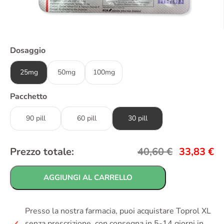
Dosaggio
25mg
50mg
100mg
Pacchetto
90 pill
60 pill
30 pill
Prezzo totale:
40,60
€
33,83
€
AGGIUNGI AL CARRELLO
Presso la nostra farmacia, puoi acquistare Toprol XL
senza prescrizione, con consegna in 5-14 giorni in