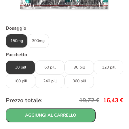
Dosaggio
150mg
300mg
Pacchetto
30 pill
60 pill
90 pill
120 pill
180 pill
240 pill
360 pill
Prezzo totale:
19,72
€
16,43
€
AGGIUNGI AL CARRELLO