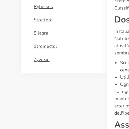
Stato d
Rybelsus
Classif
Dos
Strattera
In Ital
Silagra
Natrili
attivit
Stromectol
sembrar
Zyvoxid
Sceg
cena
Util
Ogni
La rego
mantene
arterio
dell'ip
Ass