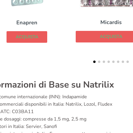
Micardis
Frumil
ACQUISTA
ACQUISTA
ormazioni di Base su Natrilix
omune internazionale (INN): Indapamide
mmerciali disponibili in Italia: Natrilix, Lozol, Fludex
e ATC: C03BA11
e dosaggi: compresse da 1,5 mg, 2,5 mg
ori in Italia: Servier, Sanofi