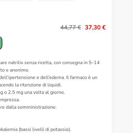
44,77
€
37,30
€
are natrilix senza ricetta, con consegna in 5-14
reto e anonimo.
 dell’ipertensione e dell’edema. Il farmaco è un
cendo la ritenzione di liquidi.
mg o 2.5 mg una volta al giorno.
ompressa.
 ore dalla somministrazione.
kalemia (bassi livelli di potassio).