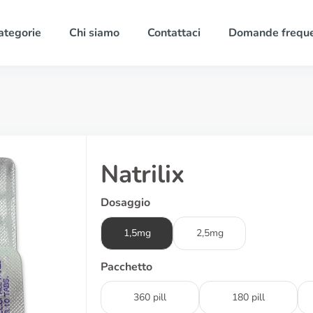
ategorie
Chi siamo
Contattaci
Domande freque
Natrilix
Dosaggio
1,5mg
2,5mg
Pacchetto
360 pill
180 pill