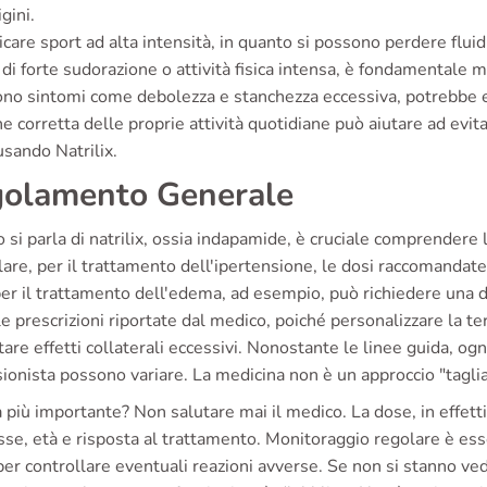
igini.
icare sport ad alta intensità, in quanto si possono perdere fluid
 di forte sudorazione o attività fisica intensa, è fondamentale
ono sintomi come debolezza e stanchezza eccessiva, potrebbe e
e corretta delle proprie attività quotidiane può aiutare ad evit
usando Natrilix.
olamento Generale
si parla di natrilix, ossia indapamide, è cruciale comprendere l
lare, per il trattamento dell'ipertensione, le dosi raccomandat
per il trattamento dell'edema, ad esempio, può richiedere una 
e prescrizioni riportate dal medico, poiché personalizzare la ter
tare effetti collaterali eccessivi. Nonostante le linee guida, ogni
ionista possono variare. La medicina non è un approccio "taglia
 più importante? Non salutare mai il medico. La dose, in effetti
se, età e risposta al trattamento. Monitoraggio regolare è esse
per controllare eventuali reazioni avverse. Se non si stanno 