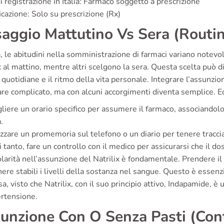
i registrazione in Italia: Farmaco soggetto a prescrizione
icazione: Solo su prescrizione (Rx)
aggio Mattutino Vs Sera (Routine
ia, le abitudini nella somministrazione di farmaci variano notev
x al mattino, mentre altri scelgono la sera. Questa scelta può dip
à quotidiane e il ritmo della vita personale. Integrare l’assunzio
e complicato, ma con alcuni accorgimenti diventa semplice. Ec
liere un orario specifico per assumere il farmaco, associandolo 
.
izzare un promemoria sul telefono o un diario per tenere traccia
 tanto, fare un controllo con il medico per assicurarsi che il do
larità nell’assunzione del Natrilix è fondamentale. Prendere il f
re stabili i livelli della sostanza nel sangue. Questo è essenzi
sa, visto che Natrilix, con il suo principio attivo, Indapamide, è 
ertensione.
unzione Con O Senza Pasti (Con