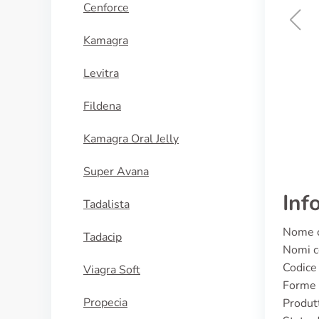
Cenforce
Kamagra
Enapren
Levitra
ACQUISTA
Fildena
Kamagra Oral Jelly
Super Avana
Inf
Tadalista
Nome c
Tadacip
Nomi co
Codic
Viagra Soft
Forme 
Propecia
Produtt