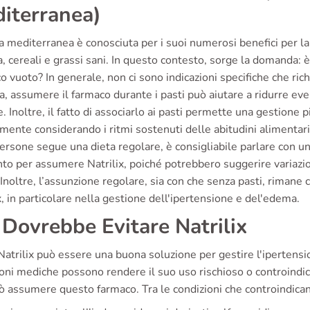
iterranea)
a mediterranea è conosciuta per i suoi numerosi benefici per la
, cereali e grassi sani. In questo contesto, sorge la domanda: è
 vuoto? In generale, non ci sono indicazioni specifiche che rich
a, assumere il farmaco durante i pasti può aiutare a ridurre eve
. Inoltre, il fatto di associarlo ai pasti permette una gestione p
mente considerando i ritmi sostenuti delle abitudini alimentari
ersone segue una dieta regolare, è consigliabile parlare con un
 per assumere Natrilix, poiché potrebbero suggerire variazioni
 Inoltre, l’assunzione regolare, sia con che senza pasti, rimane c
x, in particolare nella gestione dell'ipertensione e del'edema.
 Dovrebbe Evitare Natrilix
atrilix può essere una buona soluzione per gestire l'ipertensi
oni mediche possono rendere il suo uso rischioso o controindic
 assumere questo farmaco. Tra le condizioni che controindicano 