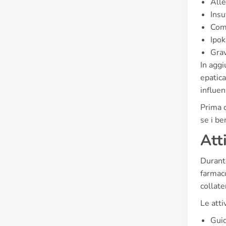
Alle
Insu
Comp
Ipok
Grav
In aggi
epatica
influen
Prima d
se i be
Att
Durante
farmaco
collater
Le atti
Guid