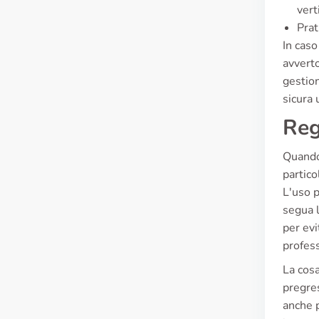
vert
Prat
In caso
avvert
gestion
sicura 
Reg
Quando 
partico
L'uso 
segua l
per evi
profess
La cosa
pregres
anche 