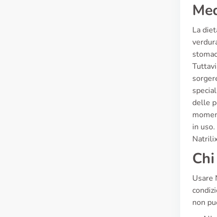
Med
La diet
verdura
stomaco
Tuttavi
sorgere
special
delle p
momento
in uso.
Natrili
Chi
Usare N
condizi
non può