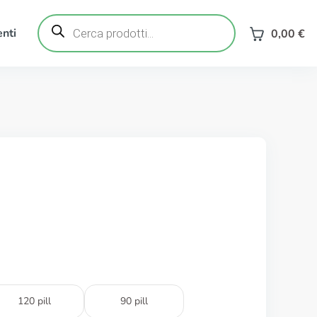
Ricerca
prodotti
nti
0,00
€
120 pill
90 pill