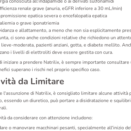
rgia conosciuta all'indapamide o ai derivati sulfonamidi
fficienza renale grave (anuria, eGFR inferiore a 30 mL/min)
romissione epatica severa o encefalopatia epatica
aliemia o grave iponatriemia
idanza e allattamento, a meno che non sia esplicitamente pres
unta, ci sono anche condizioni relative che richiedono un attent
 lieve-moderata, pazienti anziani, gotta, e diabete mellito. Anc
zano i livelli di elettroliti deve essere gestita con cura.
i iniziare a prendere Natrilix, è sempre importante consultare
nefici superano i rischi nel proprio specifico caso.
ività da Limitare
 l'assunzione di Natrilix, è consigliato limitare alcune attività
, essendo un diuretico, può portare a disidratazione e squilibri e
ali.
vità da considerare con attenzione includono:
are o manovrare macchinari pesanti, specialmente all'inizio del