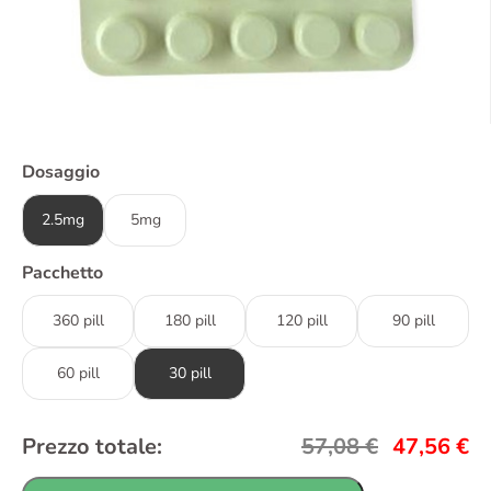
Dosaggio
2.5mg
5mg
Pacchetto
360 pill
180 pill
120 pill
90 pill
60 pill
30 pill
Prezzo totale:
57,08
€
47,56
€