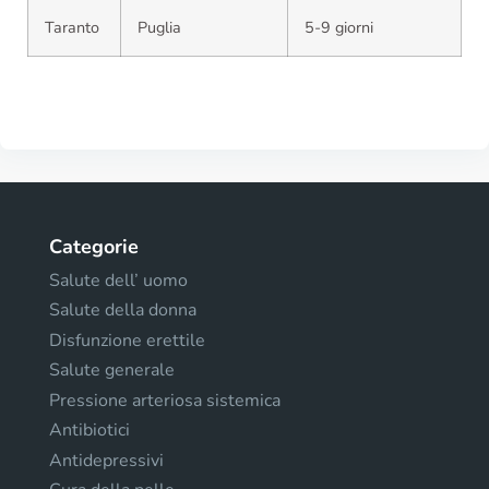
Taranto
Puglia
5-9 giorni
Categorie
Salute dell’ uomo
Salute della donna
Disfunzione erettile
Salute generale
Pressione arteriosa sistemica
Antibiotici
Antidepressivi