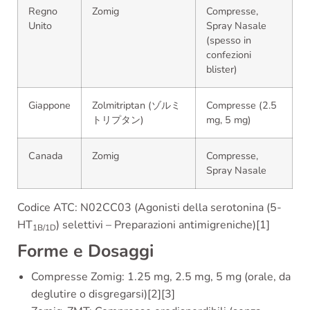
Regno
Zomig
Compresse,
Unito
Spray Nasale
(spesso in
confezioni
blister)
Giappone
Zolmitriptan (ゾルミ
Compresse (2.5
トリプタン)
mg, 5 mg)
Canada
Zomig
Compresse,
Spray Nasale
Codice ATC: N02CC03 (Agonisti della serotonina (5-
HT
) selettivi – Preparazioni antimigreniche)[1]
1B/1D
Forme e Dosaggi
Compresse Zomig: 1.25 mg, 2.5 mg, 5 mg (orale, da
deglutire o disgregarsi)[2][3]