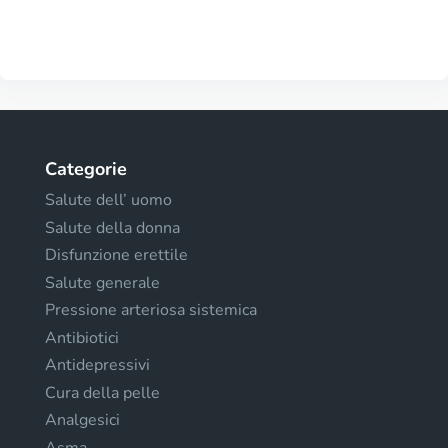
Categorie
Salute dell’ uomo
Salute della donna
Disfunzione erettile
Salute generale
Pressione arteriosa sistemica
Antibiotici
Antidepressivi
Cura della pelle
Analgesici
Asma