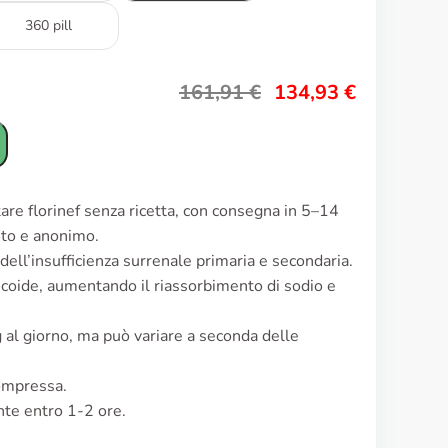
360 pill
161,91
€
134,93
€
tare florinef senza ricetta, con consegna in 5–14
reto e anonimo.
 dell’insufficienza surrenale primaria e secondaria.
icoide, aumentando il riassorbimento di sodio e
g al giorno, ma può variare a seconda delle
ompressa.
nte entro 1-2 ore.