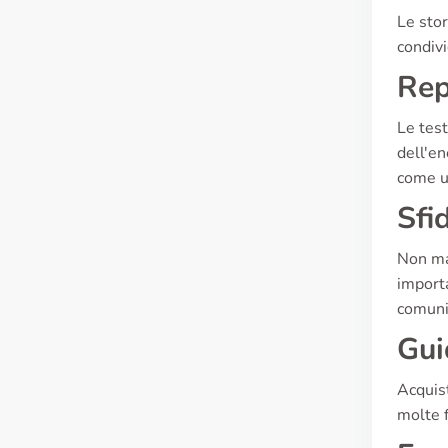
Le stor
condivi
Rep
Le test
dell'en
come u
Sfi
Non man
importa
comunic
Gui
Acquist
molte f