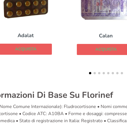
Triatec
Calan
ACQUISTA
ACQUISTA
ormazioni Di Base Su Florinef
Nome Comune Internazionale): Fludrocortisone • Nomi commercial
cortisone • Codice ATC: A10BA • Forme e dosaggi: compresse (0
medica • Stato di registrazione in Italia: Registrato • Classific