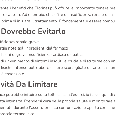
nte i benefici che Florinef può offrire, è importante tenere p
ere cautela. Ad esempio, chi soffre di insufficienza renale o ha
 prima di iniziare il trattamento. È fondamentale essere compl
 Dovrebbe Evitarlo
fficienza renale grave
rgie note agli ingredienti del farmaco
izioni di grave insufficienza cardiaca o epatica
 di rinvenimento di sintomi insoliti, è cruciale discuterne con u
à fisiche intense potrebbero essere sconsigliate durante l'assun
 è essenziale.
ività Da Limitare
aco potrebbe influire sulla tolleranza all'esercizio fisico, quindi
ata intensità. Prendersi cura della propria salute e monitorar
entale durante l'assunzione. La comunicazione aperta con i me
proccio terapeutico.