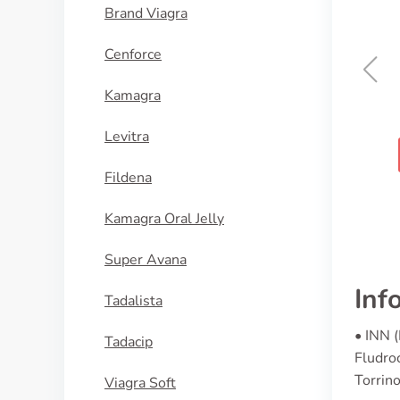
Brand Viagra
Cenforce
Kamagra
Adalat
Levitra
ACQUISTA
Fildena
Kamagra Oral Jelly
Super Avana
Inf
Tadalista
• INN (
Tadacip
Fludro
Torrino
Viagra Soft