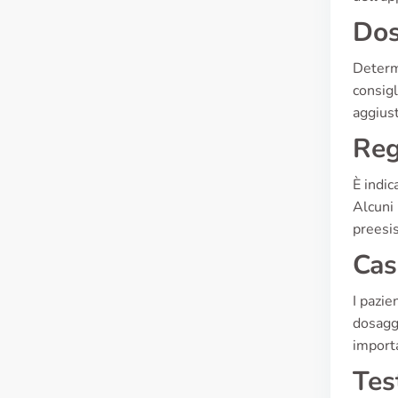
Dos
Determi
consigl
aggiust
Reg
È indic
Alcuni 
preesis
Cas
I pazie
dosaggi
importa
Tes