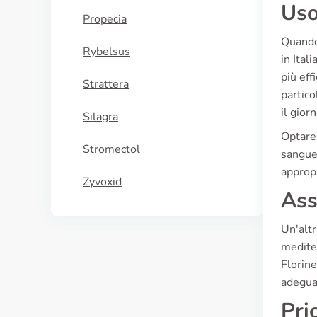
Uso
Propecia
Quando 
Rybelsus
in Ital
più eff
Strattera
partico
il giorn
Silagra
Optare 
Stromectol
sangue,
appropr
Zyvoxid
Ass
Un'altr
mediter
Florine
adegua
Pri