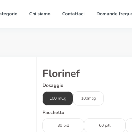
ategorie
Chi siamo
Contattaci
Domande freque
Florinef
Dosaggio
100 mCg
100mcg
Pacchetto
30 pill
60 pill