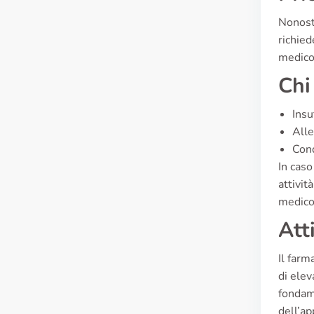
Nonosta
richied
medico
Chi
Insu
Alle
Cond
In caso
attivit
medico
Att
Il farm
di elev
fondam
dell’ap