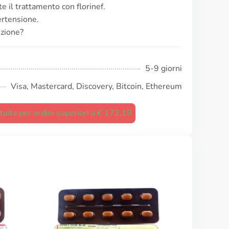
e il trattamento con florinef.
pertensione.
izione?
5-9 giorni
Visa, Mastercard, Discovery, Bitcoin, Ethereum
uita per ordini superiori a € 172,19