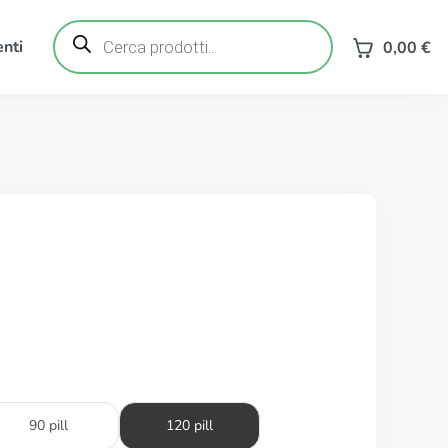
Ricerca
prodotti
nti
0,00
€
90 pill
120 pill