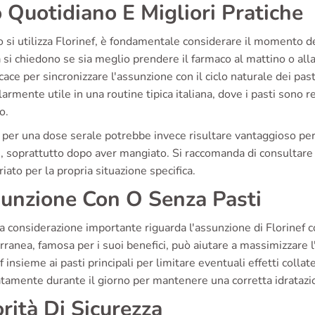
 Quotidiano E Migliori Pratiche
si utilizza Florinef, è fondamentale considerare il momento del
ia si chiedono se sia meglio prendere il farmaco al mattino o a
icace per sincronizzare l'assunzione con il ciclo naturale dei pas
larmente utile in una routine tipica italiana, dove i pasti sono r
o.
per una dose serale potrebbe invece risultare vantaggioso per c
 soprattutto dopo aver mangiato. Si raccomanda di consultare i
iato per la propria situazione specifica.
unzione Con O Senza Pasti
a considerazione importante riguarda l'assunzione di Florinef co
ranea, famosa per i suoi benefici, può aiutare a massimizzare l'
f insieme ai pasti principali per limitare eventuali effetti colla
tamente durante il giorno per mantenere una corretta idratazi
orità Di Sicurezza